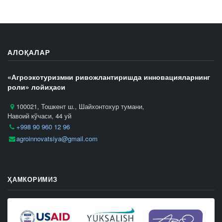
АЛОҚАЛАР
«Агроэкотуризмни ривожлантиришда инновацияларнинг
роли» лойиҳаси
100021, Тошкент ш., Шайхонтохур тумани,
Навоий кўчаси, 44 уй
+998 90 960 12 96
agroinnovatsiya@gmail.com
ҲАМКОРИМИЗ