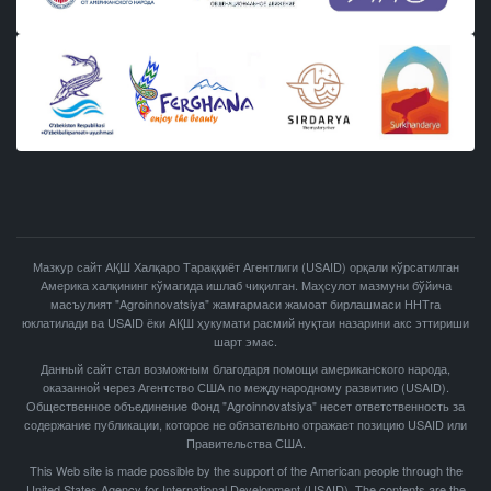
Мазкур сайт АҚШ Халқаро Тараққиёт Агентлиги (USAID) орқали кўрсатилган
Америка халқининг кўмагида ишлаб чиқилган. Маҳсулот мазмуни бўйича
масъулият "Agroinnovatsiya" жамғармаси жамоат бирлашмаси ННТга
юклатилади ва USAID ёки АҚШ ҳукумати расмий нуқтаи назарини акс эттириши
шарт эмас.
Данный сайт стал возможным благодаря помощи американского народа,
оказанной через Агентство США по международному развитию (USAID).
Общественное объединение Фонд "Agroinnovatsiya" несет ответственность за
содержание публикации, которое не обязательно отражает позицию USAID или
Правительства США.
This Web site is made possible by the support of the American people through the
United States Agency for International Development (USAID). The contents are the