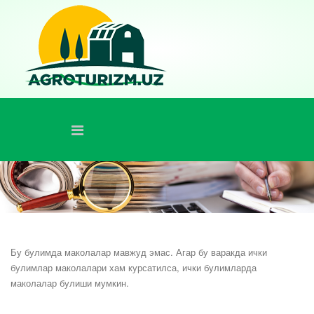
Бу булимда маколалар мавжуд эмас. Агар бу варакда ички
булимлар маколалари хам курсатилса, ички булимларда
маколалар булиши мумкин.