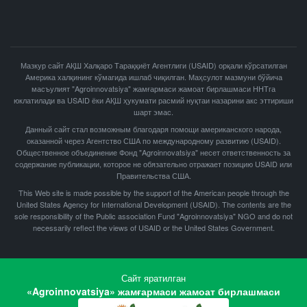
Мазкур сайт АҚШ Халқаро Тараққиёт Агентлиги (USAID) орқали кўрсатилган
Америка халқининг кўмагида ишлаб чиқилган. Маҳсулот мазмуни бўйича
масъулият "Agroinnovatsiya" жамғармаси жамоат бирлашмаси ННТга
юклатилади ва USAID ёки АҚШ ҳукумати расмий нуқтаи назарини акс эттириши
шарт эмас.
Данный сайт стал возможным благодаря помощи американского народа,
оказанной через Агентство США по международному развитию (USAID).
Общественное объединение Фонд "Agroinnovatsiya" несет ответственность за
содержание публикации, которое не обязательно отражает позицию USAID или
Правительства США.
This Web site is made possible by the support of the American people through the
United States Agency for International Development (USAID). The contents are the
sole responsibility of the Public association Fund "Agroinnovatsiya" NGO and do not
necessarily reflect the views of USAID or the United States Government.
Сайт яратилган
«Agroinnovatsiya» жамғармаси жамоат бирлашмаси