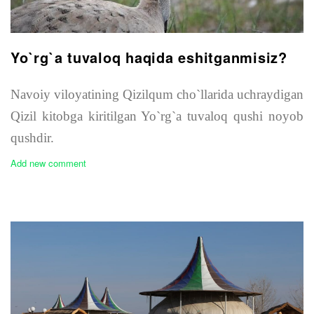
Yo`rg`a tuvaloq haqida eshitganmisiz?
Navoiy viloyatining Qizilqum cho`llarida uchraydigan
Qizil kitobga kiritilgan Yo`rg`a tuvaloq qushi noyob
qushdir.
Add new comment