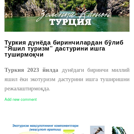
Туркия дунёда биринчилардан бўлиб
“Яшил туризм” дастурини ишга
туширмоқчи
Туркия 2023 йилда
дунёдаги биринчи миллий
яшил ёки экотуризм дастурини ишга туширишни
режалаштирмоқда.
Add new comment