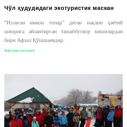
Чўл ҳудудидаги экотуристик маскан
“Излаган имкон топар” деган нақлни ҳаётий
шиорига айлантирган ташаббускор кишилардан
бири Афзал Қўшшаевдир.
Add new comment