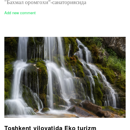
"Бахмал оромгохи”-санаториясида
Add new comment
Toshkent viloyatida Eko turizm