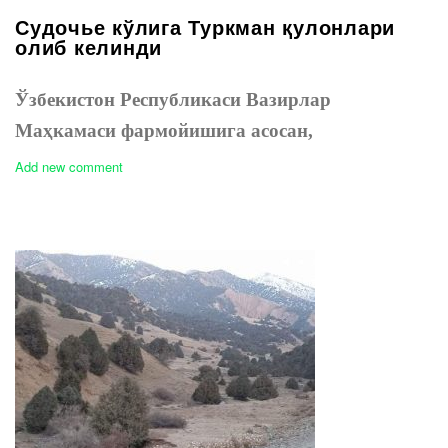
Судочье кўлига Туркман қулонлари
олиб келинди
Ўзбекистон Республикаси Вазирлар
Маҳкамаси фармойишига асосан,
Add new comment