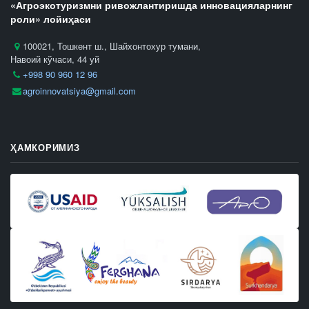
«Агроэкотуризмни ривожлантиришда инновацияларнинг
роли» лойиҳаси
100021, Тошкент ш., Шайхонтохур тумани,
Навоий кўчаси, 44 уй
+998 90 960 12 96
agroinnovatsiya@gmail.com
ҲАМКОРИМИЗ