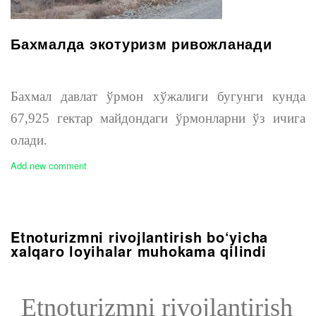
Бахмалда экотуризм ривожланади
Бахмал давлат ўрмон хўжалиги бугунги кунда
67,925 гектар майдондаги ўрмонларни ўз ичига
олади.
Add new comment
Etnoturizmni rivojlantirish bo‘yicha
xalqaro loyihalar muhokama qilindi
Etnoturizmni rivojlantirish