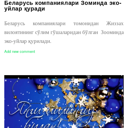
Беларусь компаниялари Зоминда эко-
уйлар қуради
Беларусь компаниялари томонидан Жиззах
вилоятининг сўлим гўшаларидан бўлган Зооминда
эко-уйлар қурилади.
Add new comment