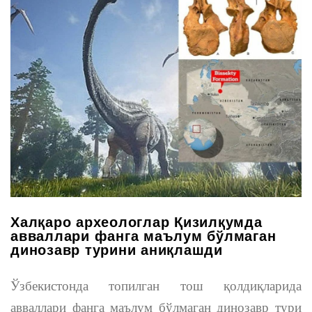
Халқаро археологлар Қизилқумда
авваллари фанга маълум бўлмаган
динозавр турини аниқлашди
Ўзбекистонда топилган тош қолдиқларида
авваллари фанга маълум бўлмаган динозавр тури