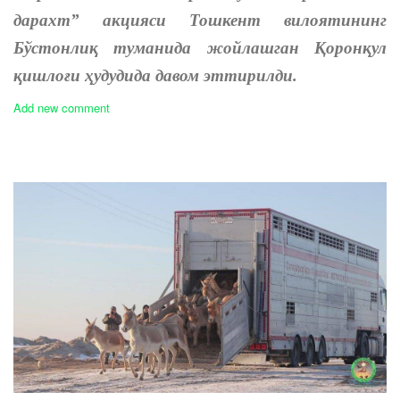
дарахт” акцияси Тошкент вилоятининг
Бўстонлиқ туманида жойлашган Қоронқул
қишлоғи ҳудудида давом эттирилди.
Add new comment