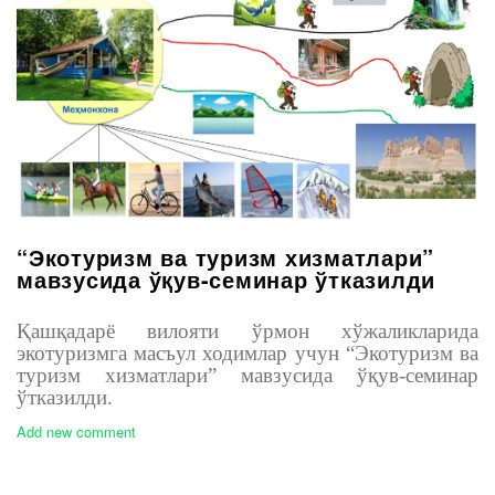
“Экотуризм ва туризм хизматлари”
мавзусида ўқув-семинар ўтказилди
Қашқадарё вилояти ўрмон хўжаликларида
экотуризмга масъул ходимлар учун “Экотуризм ва
туризм хизматлари” мавзусида ўқув-семинар
ўтказилди.
Add new comment