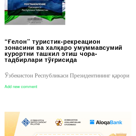
“Ғелон” туристик-рекреацион
зонасини ва халқаро умуммавсумий
курортни ташкил этиш чора-
тадбирлари тўғрисида
Ўзбекистон Республикаси Президентининг қарори
Add new comment