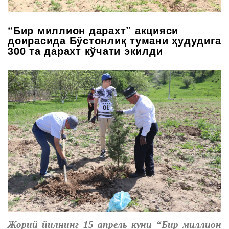
“Бир миллион дарахт” акцияси
доирасида Бўстонлиқ тумани ҳудудига
300 та дарахт кўчати экилди
Жорий йилнинг 15 апрель куни “Бир миллион