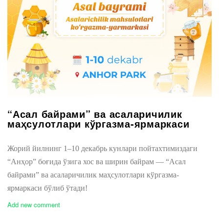
“Асал байрами” ва асаларичилик
маҳсулотлари кўргазма-ярмаркаси
Жорий йилнинг 1–10 декабрь кунлари пойтахтимиздаги
“Анҳор” боғида ўзига хос ва ширин байрам — “Асал
байрами” ва асаларичилик маҳсулотлари кўргазма-
ярмаркаси бўлиб ўтади!
Add new comment