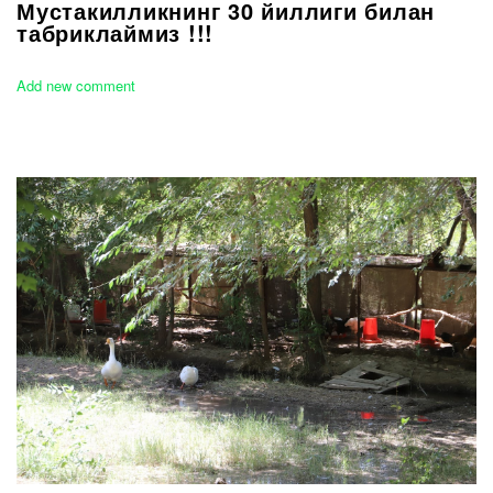
Мустакилликнинг 30 йиллиги билан
табриклаймиз !!!
Add new comment