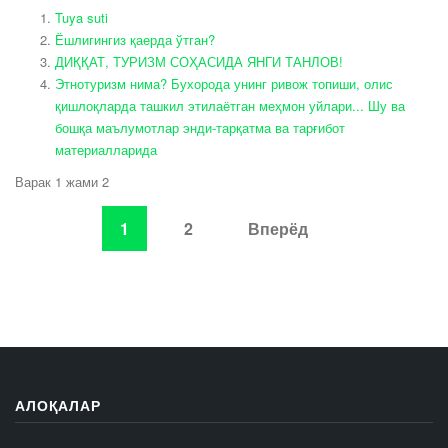
Tuya suti
Ёшлигингиз қаерда ўтган?
ДИҚҚАТ, ТУРИЗМ СОҲАСИДА ЯНГИ ТАНЛОВ!
Этнотуризм нима? Бухорода унинг ривож топиши, олис
қишлоқларда ташкил этилаётган меҳмон уйлари... Шу ва
бошқа маълумотлар энди-тарқатма ва тарғибот
материалларида
Варак 1 жами 2
1
2
Вперёд
АЛОҚАЛАР