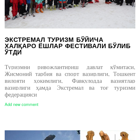
ЭКСТРЕМАЛ ТУРИЗМ БЎЙИЧА
ХАЛҚАРО ЁШЛАР ФЕСТИВАЛИ БЎЛИБ
ЎТДИ
Туризмни ривожлантириш давлат қўмитаси,
Жисмоний тарбия ва спорт вазирлиги, Тошкент
вилояти ҳокимлиги, Фавқулодда вазиятлар
вазирлиги ҳамда Экстремал ва тоғ туризми
федерацияси
Add new comment