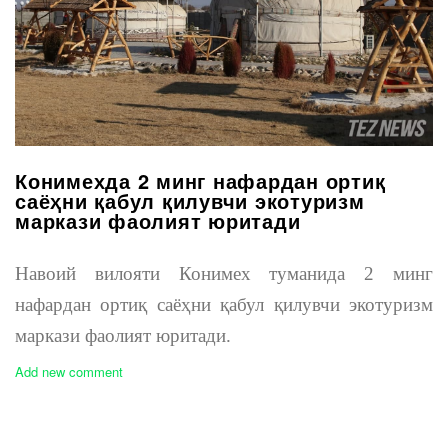
Конимехда 2 минг нафардан ортиқ
саёҳни қабул қилувчи экотуризм
маркази фаолият юритади
Навоий вилояти Конимех туманида 2 минг
нафардан ортиқ саёҳни қабул қилувчи экотуризм
маркази фаолият юритади.
Add new comment