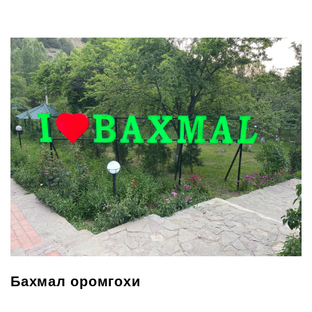
Бахмал оромгохи