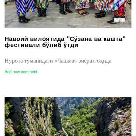
Навоий вилоятида "Сўзана ва кашта"
фестивали бўлиб ўтди
Нурота туманидаги «Чашма» зиёратгоҳида
Add new comment