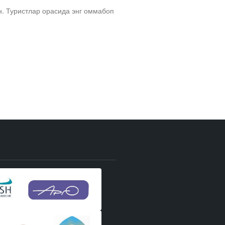
н. Туристлар орасида энг оммабоп