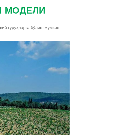
Я МОДЕЛИ
увий гуруҳларга бўлиш мумкин: