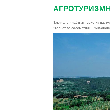
АГРОТУРИЗМН
Таклиф этилаётган туристик дасту
“Табиат ва саломатлик”, “Анъанави