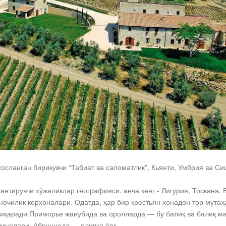
сосланган бирикувчи “Табиат ва саломатлик”, Кьянти, Умбрия ва 
нтирувчи хўжаликлар географияси, анча кенг - Лигурия, Тоскана, 
очилик корхоналари. Одатда, ҳар бир крестьян хонадон тор мутаҳас
чиқаради.Приморье жанубида ва оролларда — бу балиқ ва балиқ м
инолари, Абруццода — оливка ёғи.