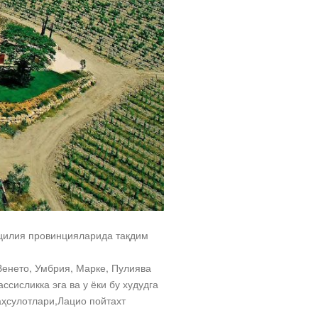
Сицилия провинцияларида тақдим
Венето, Умбрия, Марке, Пулиява
сисликка эга ва у ёки бу худудга
аҳсулотлари,Лацио пойтахт