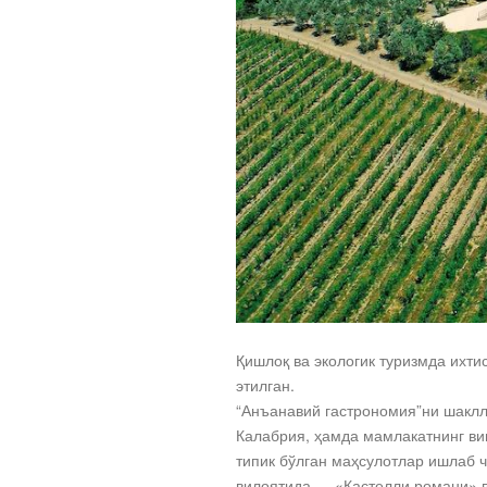
Қишлоқ ва экологик туризмда ихти
этилган.
“Анъанавий гастрономия”ни шаклла
Калабрия, ҳамда мамлакатнинг вин
типик бўлган маҳсулотлар ишлаб 
вилоятида — «Кастелли романи» в