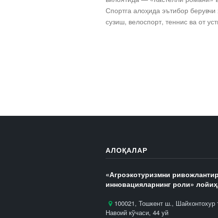
Спортга алоҳида эътибор берувчи
сузиш, велоспорт, теннис ва от ус
АЛОҚАЛАР
«Агроэкотуризмни ривожланти
инновацияларнинг роли» лойиҳ
100021, Тошкент ш., Шайхонтохур 
Навоий кўчаси, 44 уй