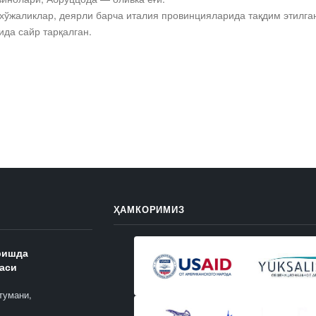
 хўжаликлар, деярли барча италия провинцияларида тақдим этилга
тида сайр тарқалган.
ҲАМКОРИМИЗ
ришда
аси
тумани,