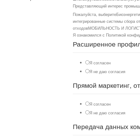
Представляющий интерес промышл
Пожалуйста, выберите
Биоэнергети
интегрированные системы сбора о
отходов
МОБИЛЬНОСТЬ И ЛОГИС
Я ознакомился с Политикой конфи
Расширенное профили
Я согласен
Я не даю согласия
Прямой маркетинг, от
Я согласен
Я не даю согласия
Передача данных ком