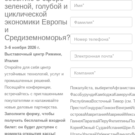
зеленой, голубой и
циклической
экономики Европы
и
Средиземноморья?
3–6 ноября 2026 г.
Выставочный центр Римини,
Италия
Откройте для себя центр
устойчивых технологий, услуг и
промышленных решений.
Посещайте конференции,
Пожалуйста, выберите
Афганистан
встречайтесь с приглашенными
Фасо
Бурунди
Камбоджа
Камерун
Ка
покупателями и налаживайте
Республика
Восточный Тимор (см. 
новые деловые партнерства.
Престол
Гондурас
Гонконг
Венгрия
И
Заполните форму, чтобы
острова
Мавритания
Маврикий
Мекс
получить бесплатный входной
Гвинея
Парагвай
Перу
Филиппины
По
билет: он будет доступен с
Корея
Южный Судан
Испания
Шри-Л
момента открытия кассы!
Штаты
Уругвай
Узбекистан
Вануату
В