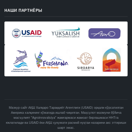
НАШИ ПАРТНЁРЫ
Мазкур сайт АҚШ Халқаро Тараққиёт Агентлиги (USAID) орқали кўрсатилган
Америка халқининг кўмагида ишлаб чиқилган. Маҳсулот мазмуни бўйича
масъулият "Agroinnovatsiya" жамғармаси жамоат бирлашмаси ННТга
юклатилади ва USAID ёки АҚШ ҳукумати расмий нуқтаи назарини акс эттириши
шарт эмас.