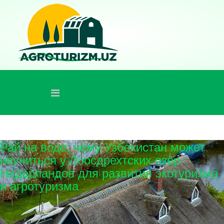
Рай на воде: чему Узбекистан может
научиться у Лоосдрехтских озёр
Нидерландов для развития экотуризма
и агротуризма