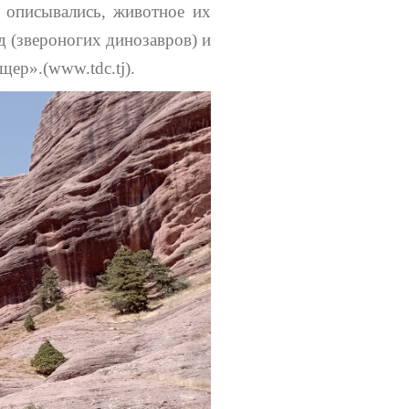
 описывались, животное их
д (звероногих динозавров) и
щер».(www.tdc.tj).