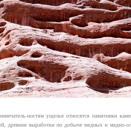
имечатель-ностям ущелья относятся памятники каме
ей, древние выработки по добыче медных и медно-ол