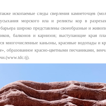
также ископаемые следы сверления камнеточцев (мол
усыхания морского ила и реликты кор в разрезах
 барьера широко представлены своеобразные и живоп
иков, балконов и карнизов; выступающие края пла
тся многочисленные каньоны, красивые водопады и 
е», образованное красно-цветными песчаниками, вен
и.(www.tdc.tj).