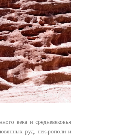
нного века и средневековья
овянных руд, нек-рополи и