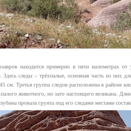
озавров находится примерно в пяти километрах от у
 Здесь следы – трёхпалые, основная часть из них дл
 45 см. Третья группа следов расположена в районе к
хпалого животного, но зато настоящего великана. Дли
глубина провала грунта под его следами местами состав