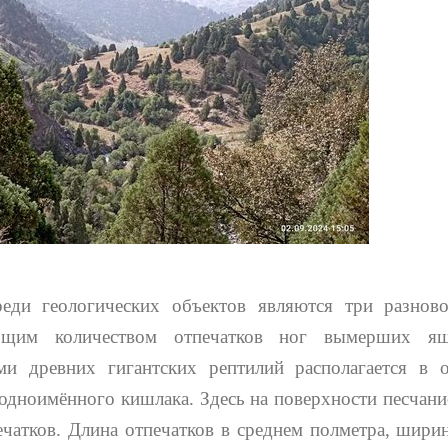
еди геологических объектов являются три разново
бщим количеством отпечатков ног вымерших я
ми древних гигантских рептилий располагается в
одноимённого кишлака. Здесь на поверхности песчани
чатков. Длина отпечатков в среднем полметра, ширин