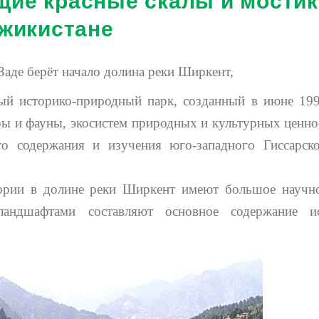
жикистане
Заде берёт начало долина реки Ширкент,
ый историко-природный парк, созданный в июне 199
ы и фауны, экосистем природных и культурных ценнос
го содержания и изучения юго-западного Гиссарско
рии в долине реки Ширкент имеют большое научно
андшафтами составляют основное содержание ист