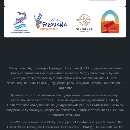
Мазкур сайт АҚШ Халқаро Тараққиёт Агентлиги (USAID) орқали кўрсатилган
Америка халқининг кўмагида ишлаб чиқилган. Маҳсулот мазмуни бўйича
масъулият "Agroinnovatsiya" жамғармаси жамоат бирлашмаси ННТга
юклатилади ва USAID ёки АҚШ ҳукумати расмий нуқтаи назарини акс эттириши
шарт эмас.
Данный сайт стал возможным благодаря помощи американского народа,
оказанной через Агентство США по международному развитию (USAID).
Общественное объединение Фонд "Agroinnovatsiya" несет ответственность за
содержание публикации, которое не обязательно отражает позицию USAID или
Правительства США.
This Web site is made possible by the support of the American people through the
United States Agency for International Development (USAID). The contents are the