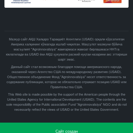
Мазкур сайт АҚШ Халқаро Тараққиёт Агентлиги (USAID) орқали кўрсатилган
Америка халқининг кўмагида ишлаб чиқилган. Маҳсулот мазмуни бўйича
масъулият "Agroinnovatsiya" жамғармаси жамоат бирлашмаси ННТга
юклатилади ва USAID ёки АҚШ ҳукумати расмий нуқтаи назарини акс эттириши
шарт эмас.
Данный сайт стал возможным благодаря помощи американского народа,
оказанной через Агентство США по международному развитию (USAID).
Общественное объединение Фонд "Agroinnovatsiya" несет ответственность за
содержание публикации, которое не обязательно отражает позицию USAID или
Правительства США.
This Web site is made possible by the support of the American people through the
United States Agency for International Development (USAID). The contents are the
sole responsibility of the Public association Fund "Agroinnovatsiya" NGO and do not
necessarily reflect the views of USAID or the United States Government.
Сайт создан