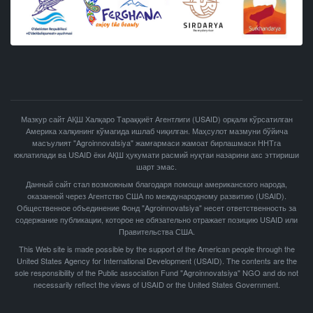
Мазкур сайт АҚШ Халқаро Тараққиёт Агентлиги (USAID) орқали кўрсатилган
Америка халқининг кўмагида ишлаб чиқилган. Маҳсулот мазмуни бўйича
масъулият "Agroinnovatsiya" жамғармаси жамоат бирлашмаси ННТга
юклатилади ва USAID ёки АҚШ ҳукумати расмий нуқтаи назарини акс эттириши
шарт эмас.
Данный сайт стал возможным благодаря помощи американского народа,
оказанной через Агентство США по международному развитию (USAID).
Общественное объединение Фонд "Agroinnovatsiya" несет ответственность за
содержание публикации, которое не обязательно отражает позицию USAID или
Правительства США.
This Web site is made possible by the support of the American people through the
United States Agency for International Development (USAID). The contents are the
sole responsibility of the Public association Fund "Agroinnovatsiya" NGO and do not
necessarily reflect the views of USAID or the United States Government.