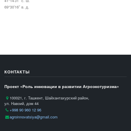
41°14′31″ с. ш.
69°30′16″ в. д.
КОНТАКТЫ
Проект «Роль инновации в развитии Агроэкотуризма»
100021, г. Ташкент, Шайхантахурский район,
ул. Навоий, дом 44
+998 90 960 12 96
agroinnovatsiya@gmail.com