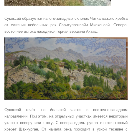
Сукоксай образуется на юго-западных склонах Чаткальского хребта
от слияния небольших рек Саритупроксайи Мискенсай. Северо-
восточнее истока находится горная вершина Акташ.
Сукоксай течёт, по большей части, в восточно-западном
направлении. При этом, на отдельных участках имеется некоторый
уклон к северу или к югу. С севера вдоль русла тянется горный
хребет Шахкурган. От начала река проходит в узкой теснине с