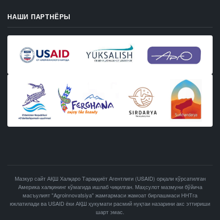
НАШИ ПАРТНЁРЫ
Мазкур сайт АҚШ Халқаро Тараққиёт Агентлиги (USAID) орқали кўрсатилган
Америка халқининг кўмагида ишлаб чиқилган. Маҳсулот мазмуни бўйича
масъулият "Agroinnovatsiya" жамғармаси жамоат бирлашмаси ННТга
юклатилади ва USAID ёки АҚШ ҳукумати расмий нуқтаи назарини акс эттириши
шарт эмас.